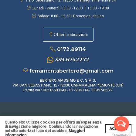
Via S. Sebastiano, 12, 12030 Caramagna Piemonte CN
Lunedì - Venerdì: 08.00 - 12.30 | 15.00 - 19.00
Sabato: 8.00 - 12.30 | Domenica: chiuso
Ottieni indicazioni
0172.89114
339.6742272
ferramentabertero@gmail.com
BERTERO MASSIMO & C. S.A.S.
VIA SAN SEBASTIANO, 12 -12030 CARAMAGNA PIEMONTE (CN)
Partita Iva : 00216580043 - 017289114 - 3396742272
rivacy Policy
|
Cookie Policy
|
CONDIZIONI DI VENDITA
| Realizzato da
Leonard
Questo sito utilizza cookies per offrirti un'esperienza
Web
|
Area Riservata
di navigazione migliore. Continuando la navigazione
ACCETTO
nel sito autorizzi l’uso dei cookies.
Maggiori
informazioni.