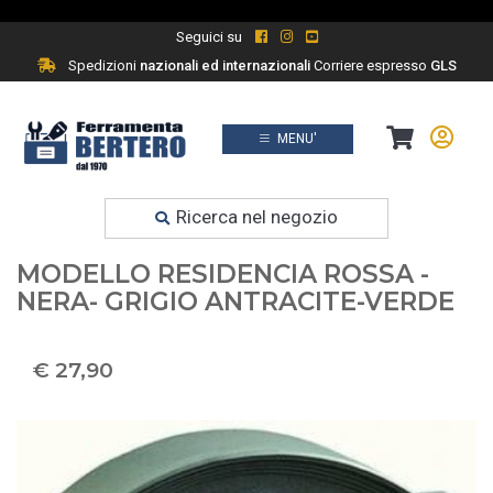
Seguici su
Spedizioni
nazionali ed internazionali
Corriere espresso
GLS
MENU'
Prodotti
Ferramenta fai da te
Ricerca nel negozio
CASSETTA BUCA LETTERE
MODELLO RESIDENCIA ROSSA -
NERA- GRIGIO ANTRACITE-VERDE
€ 27,90