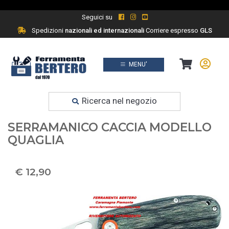
Seguici su
Spedizioni
nazionali ed internazionali
Corriere espresso
GLS
MENU'
Prodotti
Ferramenta fai da te
Ricerca nel negozio
COLTELLO - COLTELLI
SERRAMANICO CACCIA MODELLO
QUAGLIA
€ 12,90