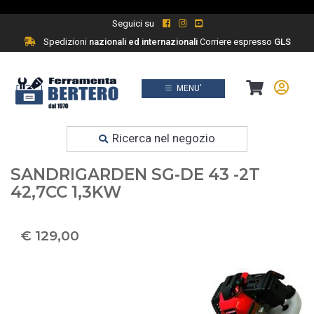
Seguici su
Spedizioni
nazionali ed internazionali
Corriere espresso
GLS
MENU'
Prodotti
Ferramenta fai da te
Ricerca nel negozio
DECESPUGLIATORE
SANDRIGARDEN SG-DE 43 -2T
42,7CC 1,3KW
€ 129,00