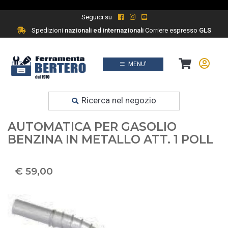
Seguici su
Spedizioni
nazionali ed internazionali
Corriere espresso
GLS
MENU'
Prodotti
Ferramenta fai da te
Ricerca nel negozio
PISTOLA EROGATORE
AUTOMATICA PER GASOLIO
BENZINA IN METALLO ATT. 1 POLL
€ 59,00