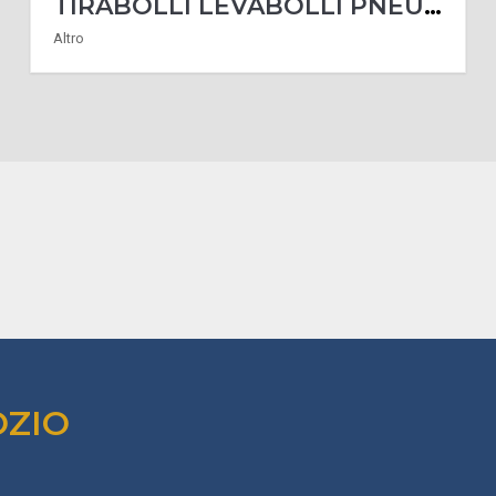
TIRABOLLI LEVABOLLI PNEUMATICO A MASSA BATTENTE BETA UTENSILI 1366/K5
Altro
OZIO