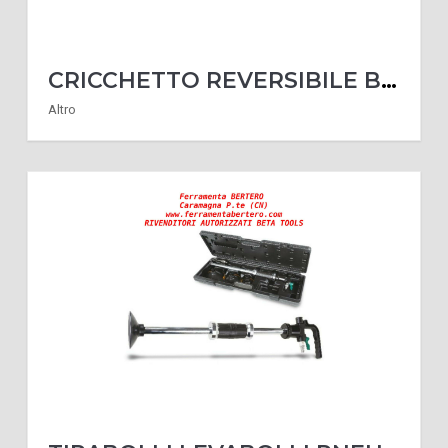
CRICCHETTO REVERSIBILE BETA UTENSILI 900/55Z ATTACCO QUADRO MASCHIO 1/4" CROMATO
Altro