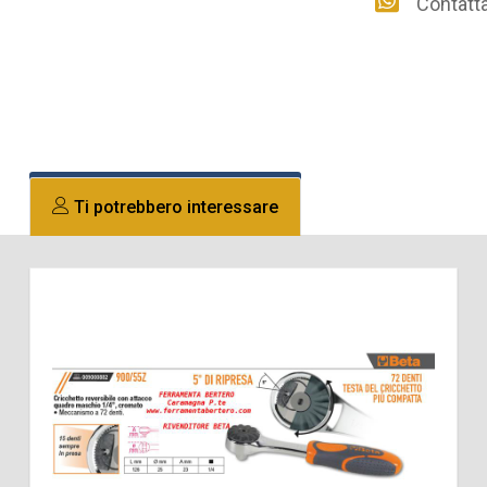
Contattac
Ti potrebbero interessare