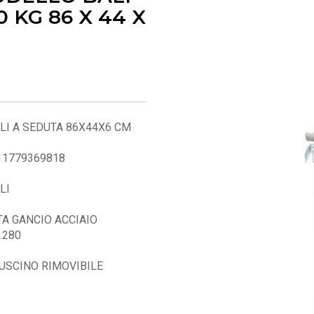
 KG 86 X 44 X
LI A SEDUTA 86X44X6 CM
011779369818
LI
A GANCIO ACCIAIO
.280
CUSCINO RIMOVIBILE