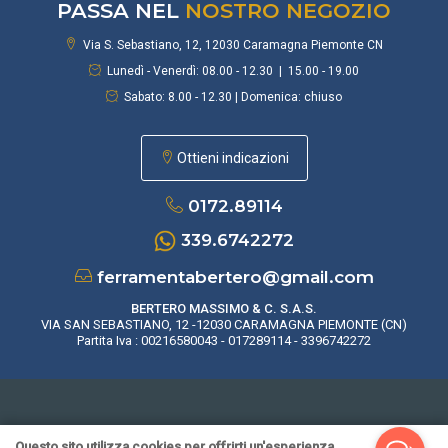
PASSA NEL
NOSTRO NEGOZIO
Via S. Sebastiano, 12, 12030 Caramagna Piemonte CN
Lunedì - Venerdì: 08.00 - 12.30 | 15.00 - 19.00
Sabato: 8.00 - 12.30 | Domenica: chiuso
Ottieni indicazioni
0172.89114
339.6742272
ferramentabertero@gmail.com
BERTERO MASSIMO & C. S.A.S.
VIA SAN SEBASTIANO, 12 -12030 CARAMAGNA PIEMONTE (CN)
Partita Iva : 00216580043 - 017289114 - 3396742272
rivacy Policy
|
Cookie Policy
|
CONDIZIONI DI VENDITA
| Realizzato da
Leonard
Questo sito utilizza cookies per offrirti un'esperienza