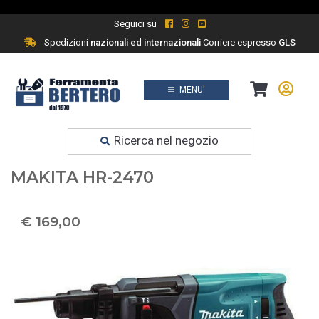
Seguici su
Spedizioni
nazionali ed internazionali
Corriere espresso
GLS
MENU'
Prodotti
Ferramenta fai da te
Ricerca nel negozio
TASSELLATORE TRAPANO SDS
MAKITA HR-2470
€ 169,00