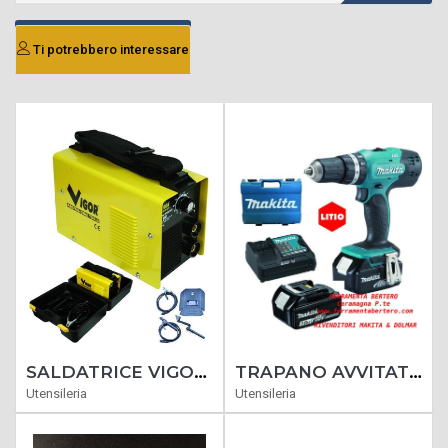
Ti potrebbero interessare
SALDATRICE VIGOR INVERTER 140 CORRENTE SALDATURA AMP.10-120A ELETTRODI 1,6 -3
TRAPANO AVVITATORE MAKITA BATTERIA DHP453RFJ 18V3AH LI-PERC 2B
Utensileria
Utensileria