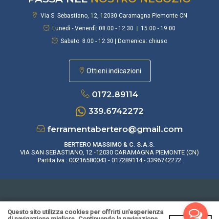
Via S. Sebastiano, 12, 12030 Caramagna Piemonte CN
Lunedì - Venerdì: 08.00 - 12.30 | 15.00 - 19.00
Sabato: 8.00 - 12.30 | Domenica: chiuso
Ottieni indicazioni
0172.89114
339.6742272
ferramentabertero@gmail.com
BERTERO MASSIMO & C. S.A.S.
VIA SAN SEBASTIANO, 12 -12030 CARAMAGNA PIEMONTE (CN)
Partita Iva : 00216580043 - 017289114 - 3396742272
rivacy Policy
|
Cookie Policy
|
CONDIZIONI DI VENDITA
| Realizzato da
Leonard
Questo sito utilizza cookies per offrirti un'esperienza
Web
|
Area Riservata
di navigazione migliore. Continuando la navigazione