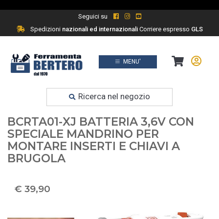
Seguici su
Spedizioni
nazionali ed internazionali
Corriere espresso
GLS
MENU'
Prodotti
Ferramenta fai da te
Ricerca nel negozio
AVVITATORE BLACK+DECKER
BCRTA01-XJ BATTERIA 3,6V CON
SPECIALE MANDRINO PER
MONTARE INSERTI E CHIAVI A
BRUGOLA
€ 39,90