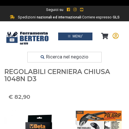
Seguici su
Spedizioni
nazionali ed internazionali
Corriere espresso
GLS
MENU'
Prodotti
Ferramenta fai da te
Ricerca nel negozio
SERIE DI 3 PINZE POLIGRIP BETA
REGOLABILI CERNIERA CHIUSA
1048N D3
€ 82,90