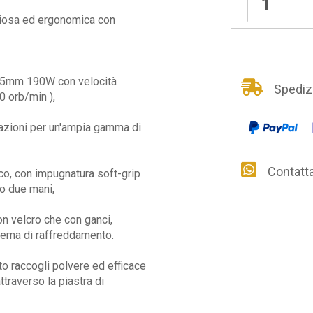
nziosa ed ergonomica con
185mm 190W con velocità
Spedizio
0 orb/min ),
azioni per un'ampia gamma di
Contattac
o, con impugnatura soft-grip
 o due mani,
on velcro che con ganci,
tema di raffreddamento.
o raccogli polvere ed efficace
ttraverso la piastra di