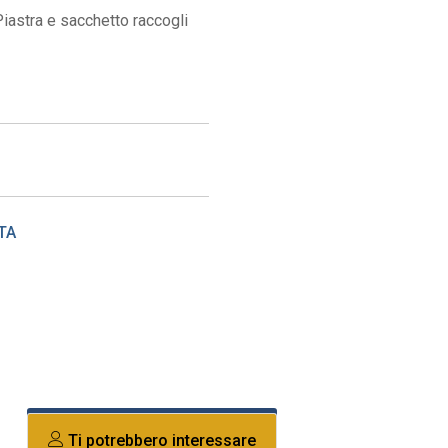
iastra e sacchetto raccogli
TA
Ti potrebbero interessare