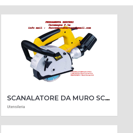
SCANALATORE DA MURO SCANALATRICE VSCA-12 1300 WATT 2 DISCHI ACCOPPIATI MM 125X22
Utensileria