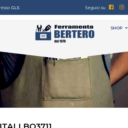
presso
GLS
Seguici su
SHOP
TALI BO3711