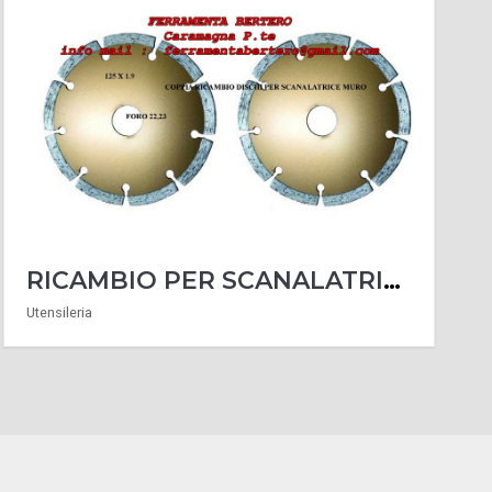
RICAMBIO PER SCANALATRICE SCANALATORE MURO COPPIA DISCHI MM 125 X 1.9 FORO 22,23
Utensileria