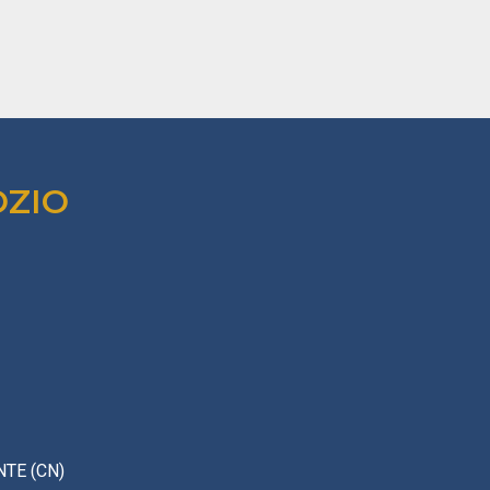
OZIO
TE (CN)