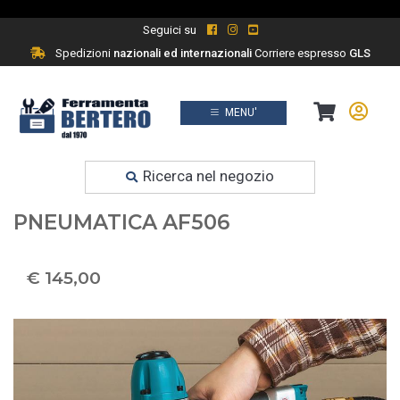
Seguici su
Spedizioni
nazionali ed internazionali
Corriere espresso
GLS
MENU'
Prodotti
Ferramenta fai da te
Ricerca nel negozio
MAKITA GROPPINATRICE
PNEUMATICA AF506
€ 145,00