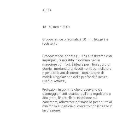
AF506
15 - 50 mm • 18 Ga
Groppinatrice pneumatica 50 mm, leggera e
resistente
Groppinatrice leggera (1.3Kg) e resistente con
impugnatura rivestita in gomma per un
maggiore comfort. È ideale per il fissaggio di
cornici, modanature, rivestimenti, pannellature
e per altri lavori di interni e costruzione di
mobili. Regolazione della profondità senza
l’uso di attrezzi,
Protezioni in gomma che preservano da
danneggiamenti, scarico dell'aria regolabile a
360 gradi, finestrella di ispezione sul
caricatore, adattatore per nasello per ridurre al
minimo la superficie di contatto con il pezzo in
lavorazione.