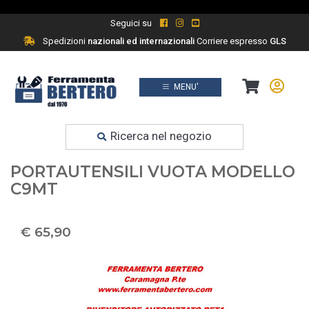
Seguici su
Spedizioni
nazionali ed internazionali
Corriere espresso
GLS
MENU'
Prodotti
Ferramenta fai da te
Ricerca nel negozio
BETA BORSA PORTA ATTREZZI
PORTAUTENSILI VUOTA MODELLO
C9MT
€ 65,90