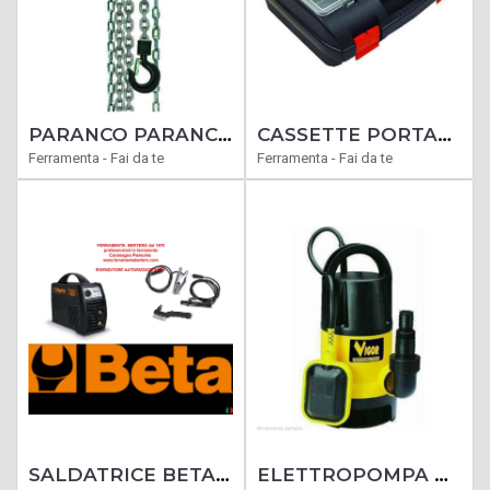
PARANCO PARANCHI MANUALE A CATENA ALZATA 2.5 MT PORTATA 2000 KG 2 TONS
CASSETTE PORTAUTENSILI PP ART. 370-14 35X33X14 COD. 4050220
Ferramenta - Fai da te
Ferramenta - Fai da te
SALDATRICE BETA 1860BH 160A INVERTER SALDATURE MMA CON ELETTRODI RUTILICI BASICI
ELETTROPOMPA BEST AL 750 750WATT ACQUE SPORCHE