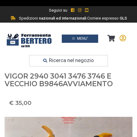
Seguici su
Spedizioni
nazionali ed internazionali
Corriere espresso
GLS
MENU'
Prodotti
Ferramenta fai da te
Ricerca nel negozio
93152037 RICAMBIO TAGLIAERBA
VIGOR 2940 3041 3476 3746 E
VECCHIO B9846AVVIAMENTO
€ 35,00